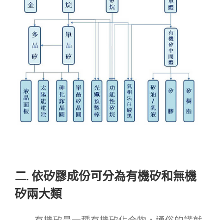
二.
依矽膠成份可分為有機矽和無機
矽兩大類
有機矽是一種有機矽化合物，通俗的講就