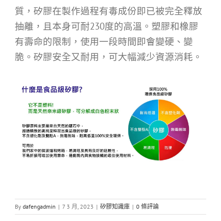
質，矽膠在製作過程有毒成份即已被完全釋放
抽離，且本身可耐230度的高溫。塑膠和橡膠
有壽命的限制，使用一段時間即會變硬、變
脆。矽膠安全又耐用，可大幅減少資源消耗。
By
dafengadmin
|
7 3 月, 2023
|
矽膠知識庫
|
0 條評論