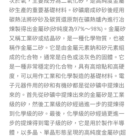
次於氧，主要成分為二氧化矽，是高純度金屬
矽生產的重要基礎材料。矽礦磨成矽砂後經用
碳熱法將矽砂及碳質還原劑在礦熱爐內進行冶
煉製得出金屬矽(矽純度為97%～98%)。金屬矽
又稱工業矽或結晶矽，是一種化學物質，也被
稱作金屬二矽。它是由金屬元素鈉和矽元素組
成的化合物，通常是白色或淡灰色的固體。它
是一種非常穩定的化合物，具有高熔點和高硬
度，可以用作工業和化學製造的基礎材料。電
子元器件用的矽和有機矽都是從矽礦中提煉出
來的。首先從矽礦中提煉出來的金屬矽是工業
級的矽，然後工業級的矽經過進一步的提煉得
到化學級的矽。最後，化學級的矽經過更進一
步的提煉得到電子級的矽，它是用於製作半導
體，以多晶、單晶形態呈現的高純度金屬矽(超