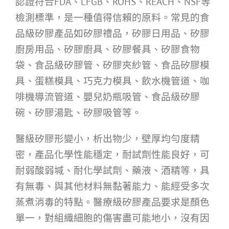
認證符合FDA、LFGB、ROHS、REACH、NSF等
檢測標準，是一種值得信賴的原料。常見的食
品級矽膠產品如矽膠禮品，矽膠日用品、矽膠
廚房用品、矽膠廚具、矽膠餐具、矽膠食物
袋、食品級矽膠管、矽膠夾紗管、食品矽膠模
具、蛋糕模具、巧克力模具、飲水機管道、咖
啡機導流管道、嬰兒奶瓶吸管、食品級矽膠
碗、矽膠湯匙、矽膠吸管等。
醫級矽膠形變小，析出物少，壁厚均勻度精
密，產品化學性能穩定，耐試劑性能良好，可
耐弱酸弱堿、耐化學試劑、藥液、酒精等，具
有無毒、與其他材料無黏著能力、能經受多次
蒸煮消毒的特點。醫療級矽膠產品要求是顏色
單一，對組織細胞的傷害盡可能地小，沒有因