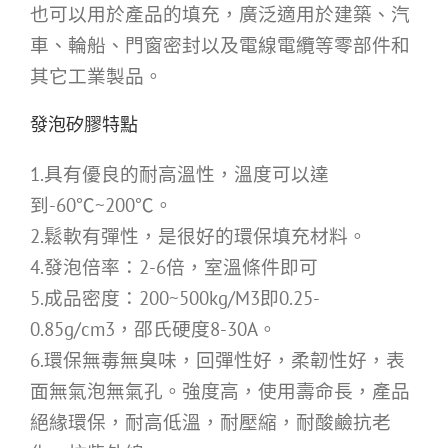
也可以用於產品的填充，廣泛適用於建築、汽
車、輪船、門窗密封以及電線電纜等零部件和
其它工業製品。
發泡矽膠特點
1.具有優良的耐高溫性，溫度可以達
到-60℃~200℃。
2.鬆軟有彈性，是很好的環保填充材料。
4.發泡倍率：2-6倍，室溫條件即可
5.成品密度：200~500kg/M3即0.25-
0.85g/cm3，邵氏硬度8-30A。
6.環保無毒無臭味，回彈性好，柔韌性好，表
面無氣泡無氣孔。強度高，使用壽命長，產品
絕緣環保，耐高低溫，耐壓縮，耐酸鹼抗老