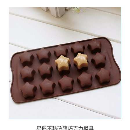
星形不黏矽膠巧克力模具