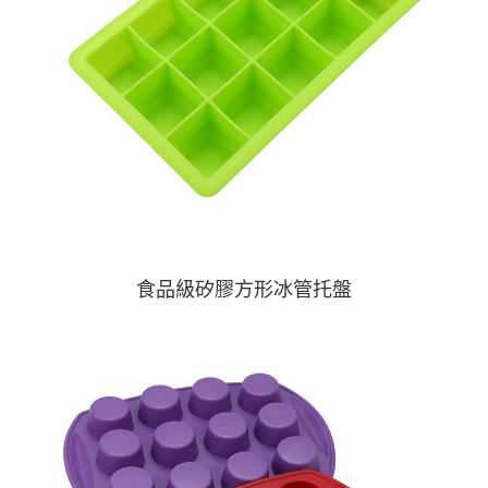
食品級矽膠方形冰管托盤