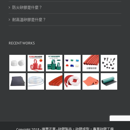
防火矽膠是什麼？
耐高溫矽膠是什麼？
RECENT WORKS
Copyright 2018 - 達豐正業 - 矽膠製品・矽膠成型・專業矽膠工廠