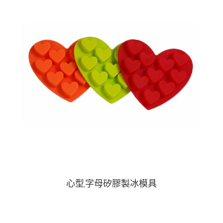
心型,字母矽膠製冰模具