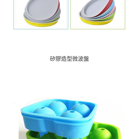
矽膠造型微波盤