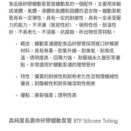
食品級矽膠蠕動泵管是蠕動泵的一個配件，主要用來輸
送液體、氣體、液體和氣體和固體的混合物。蠕動泵軟
管具有一定彈性，具有一定的耐磨性，具有一定承受壓
力的能力，不滲漏（氣密性好），吸附性低、耐溫性
好、不易老化、不溶脹、抗腐蝕、析出物低等特點。
概述：蠕動泵浦選配食品矽膠管採用進口矽橡膠
材料。具有無毒、耐紫外線、耐臭氧、耐高低
溫、透明度高、回彈力強， 耐壓縮永久變形等優
點，非常適用於蠕動泵浦的理想管材
特性：優異的耐候性和耐熱老化性且物理機械性
優良；耐酸鹼性和耐有機溶劑性稍差
優點：撕裂強度；透明性高
高純度長壽命矽膠蠕動泵管 BTP Silicone Tubing