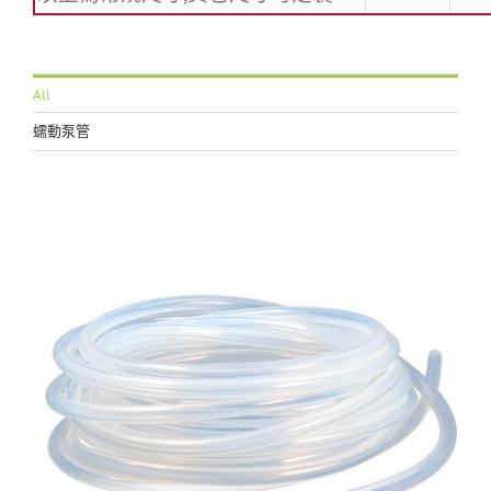
All
蠕動泵管