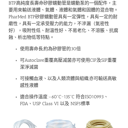
BTP高純度長壽命矽膠蠕動管是蠕動泵的一個配件，主
要用來輸送液體、氣體、液體和氣體和固體的混合物。
PharMed BTP矽膠蠕動管具有一定彈性，具有一定的耐
磨性，具有一定承受壓力的能力，不滲漏（氣密性
好），吸附性低、耐溫性好、不易老化、不溶脹、抗腐
蝕、析出物低等特點。
使用壽命長,約為矽膠管的30倍
可Autoclave重覆高壓减菌亦可使用CIP及SIP重覆
潔淨滅菌
可接觸血液、以及人類流體與組織,亦可輸送高敏
感性液體
適合操作溫度:-60°C~135°C 符合ISO10993、
FDA、USP Class VI 以及 NSF5標準