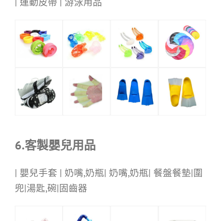
| 運動皮帶 | 游泳用品
6.客製嬰兒用品
| 嬰兒手套 | 奶嘴,奶瓶| 奶嘴,奶瓶| 餐盤餐墊|圍
兜|湯匙,碗|固齒器