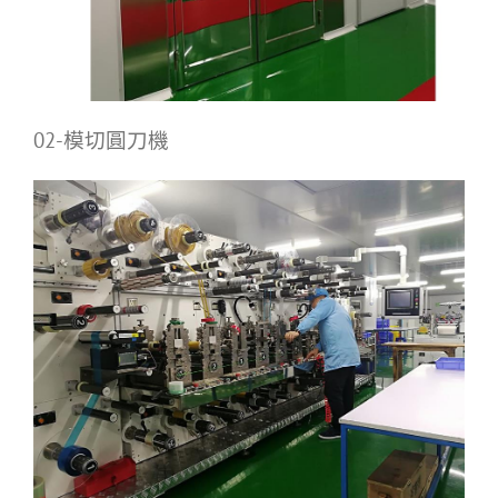
02-模切圓刀機