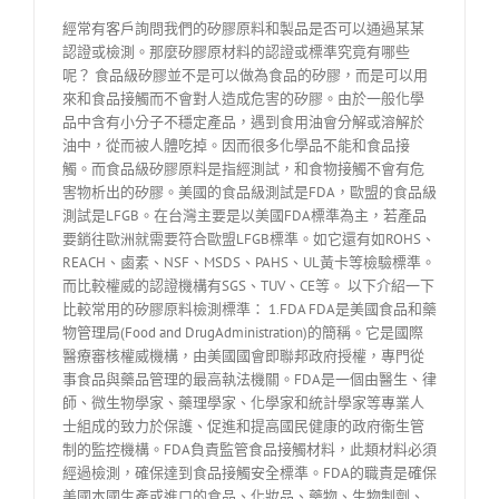
經常有客戶詢問我們的矽膠原料和製品是否可以通過某某
認證或檢測。那麼矽膠原材料的認證或標準究竟有哪些
呢？ 食品級矽膠並不是可以做為食品的矽膠，而是可以用
來和食品接觸而不會對人造成危害的矽膠。由於一般化學
品中含有小分子不穩定產品，遇到食用油會分解或溶解於
油中，從而被人體吃掉。因而很多化學品不能和食品接
觸。而食品級矽膠原料是指經測試，和食物接觸不會有危
害物析出的矽膠。美國的食品級測試是FDA，歐盟的食品級
測試是LFGB。在台灣主要是以美國FDA標準為主，若產品
要銷往歐洲就需要符合歐盟LFGB標準。如它還有如ROHS、
REACH、鹵素、NSF、MSDS、PAHS、UL黃卡等檢驗標準。
而比較權威的認證機構有SGS、TUV、CE等。 以下介紹一下
比較常用的矽膠原料檢測標準： 1.FDA FDA是美國食品和藥
物管理局(Food and DrugAdministration)的簡稱。它是國際
醫療審核權威機構，由美國國會即聯邦政府授權，專門從
事食品與藥品管理的最高執法機關。FDA是一個由醫生、律
師、微生物學家、藥理學家、化學家和統計學家等專業人
士組成的致力於保護、促進和提高國民健康的政府衞生管
制的監控機構。FDA負責監管食品接觸材料，此類材料必須
經過檢測，確保達到食品接觸安全標準。FDA的職責是確保
美國本國生產或進口的食品、化妝品、藥物、生物制劑、