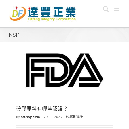
Skip
to
content
NSF
矽膠原料有哪些認證？
By
dafengadmin
|
7 3 月, 2023
|
矽膠知識庫