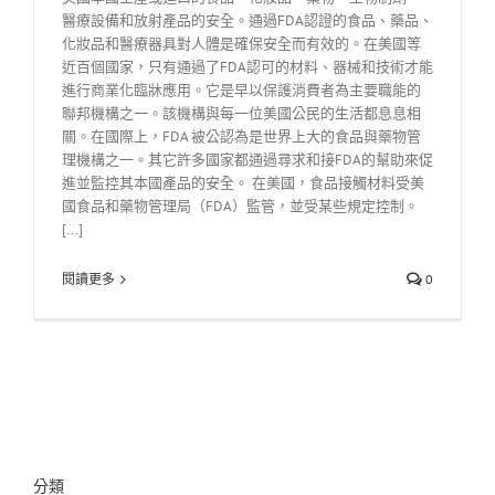
醫療設備和放射產品的安全。通過FDA認證的食品、藥品、
化妝品和醫療器具對人體是確保安全而有效的。在美國等
近百個國家，只有通過了FDA認可的材料、器械和技術才能
進行商業化臨牀應用。它是早以保護消費者為主要職能的
聯邦機構之一。該機構與每一位美國公民的生活都息息相
關。在國際上，FDA 被公認為是世界上大的食品與藥物管
理機構之一。其它許多國家都通過尋求和接FDA的幫助來促
進並監控其本國產品的安全。 在美國，食品接觸材料受美
國食品和藥物管理局（FDA）監管，並受某些規定控制。
[...]
閱讀更多
0
分類