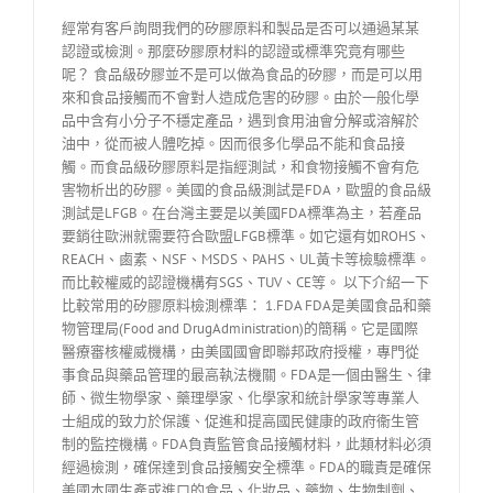
經常有客戶詢問我們的矽膠原料和製品是否可以通過某某
認證或檢測。那麼矽膠原材料的認證或標準究竟有哪些
呢？ 食品級矽膠並不是可以做為食品的矽膠，而是可以用
來和食品接觸而不會對人造成危害的矽膠。由於一般化學
品中含有小分子不穩定產品，遇到食用油會分解或溶解於
油中，從而被人體吃掉。因而很多化學品不能和食品接
觸。而食品級矽膠原料是指經測試，和食物接觸不會有危
害物析出的矽膠。美國的食品級測試是FDA，歐盟的食品級
測試是LFGB。在台灣主要是以美國FDA標準為主，若產品
要銷往歐洲就需要符合歐盟LFGB標準。如它還有如ROHS、
REACH、鹵素、NSF、MSDS、PAHS、UL黃卡等檢驗標準。
而比較權威的認證機構有SGS、TUV、CE等。 以下介紹一下
比較常用的矽膠原料檢測標準： 1.FDA FDA是美國食品和藥
物管理局(Food and DrugAdministration)的簡稱。它是國際
醫療審核權威機構，由美國國會即聯邦政府授權，專門從
事食品與藥品管理的最高執法機關。FDA是一個由醫生、律
師、微生物學家、藥理學家、化學家和統計學家等專業人
士組成的致力於保護、促進和提高國民健康的政府衞生管
制的監控機構。FDA負責監管食品接觸材料，此類材料必須
經過檢測，確保達到食品接觸安全標準。FDA的職責是確保
美國本國生產或進口的食品、化妝品、藥物、生物制劑、