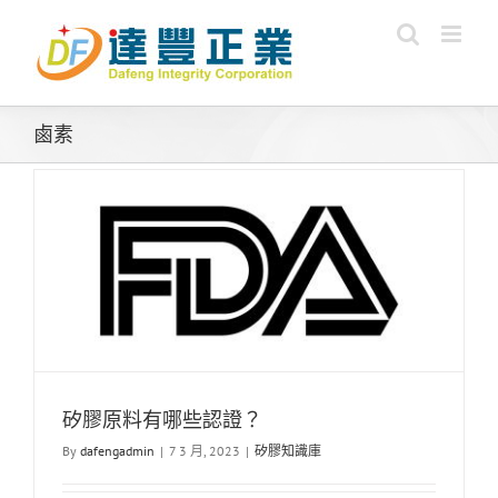
Skip
to
content
鹵素
矽膠原料有哪些認證？
By
dafengadmin
|
7 3 月, 2023
|
矽膠知識庫