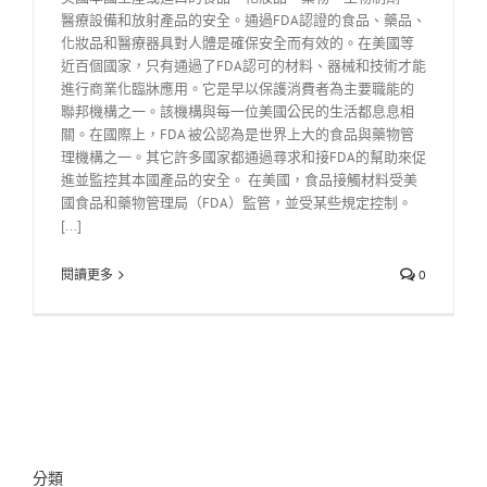
醫療設備和放射產品的安全。通過FDA認證的食品、藥品、
化妝品和醫療器具對人體是確保安全而有效的。在美國等
近百個國家，只有通過了FDA認可的材料、器械和技術才能
進行商業化臨牀應用。它是早以保護消費者為主要職能的
聯邦機構之一。該機構與每一位美國公民的生活都息息相
關。在國際上，FDA 被公認為是世界上大的食品與藥物管
理機構之一。其它許多國家都通過尋求和接FDA的幫助來促
進並監控其本國產品的安全。 在美國，食品接觸材料受美
國食品和藥物管理局（FDA）監管，並受某些規定控制。
[...]
閱讀更多
0
分類