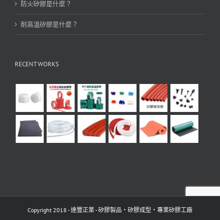
防火矽膠是什麼？
耐高溫矽膠是什麼？
RECENT WORKS
Copyright 2018 - 達豐正業 - 矽膠製品・矽膠成型・專業矽膠工廠