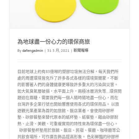
為地球盡一份心力的環保商旅
By
dafengadmin
|
31 3 月, 2021
|
新聞報導
目前地球上約有83億噸的塑膠垃圾無法分解，每天我們所
處的周遭環境皆充斥了許多各式各樣的環境賀爾蒙，不斷
的影響著人們的身體健康更導致許多重大的污染與災害。
如大氣臭氧層破損，水平面上升，兩極冰層消失等...環保問
題迫在眉睫，需要我們每一個人隨時隨地盡一份心，而在
台灣許多企業行號也開始響應使用各式的環保用品。 以旅
遊觀光業產業為首的如旅館、飯店業者，會使用矽膠杯
墊、矽膠餐墊來替代原本的紙杯墊、紙餐墊，藉由矽膠耐
熱、止滑、美觀、可重複實用的特性來為環保盡一份心。
矽膠餐墊杯墊用於旅館、飯店、民宿、餐廳、咖啡廳等公
共飲食場所，可作廣告飾品提高形象。 色彩鮮豔的矽膠杯