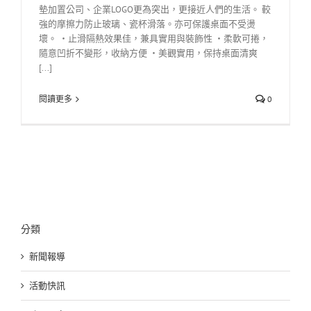
墊加置公司、企業LOGO更為突出，更接近人們的生活。 較
強的摩擦力防止玻璃、瓷杯滑落。亦可保護桌面不受燙
壞。 ‧止滑隔熱效果佳，兼具實用與裝飾性 ‧柔軟可捲，
隨意凹折不變形，收納方便 ‧美觀實用，保持桌面清爽
[...]
閱讀更多
0
分類
新聞報導
活動快訊