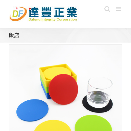
Skip
to
content
飯店