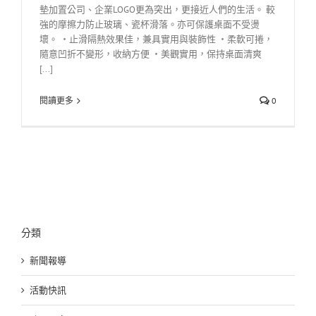
墊加置公司、企業LOGO更為突出，更接近人們的生活。 較
強的摩擦力防止玻璃、瓷杯滑落。亦可保護桌面不受燙
壞。 ‧止滑隔熱效果佳，兼具實用與裝飾性 ‧柔軟可捲，
隨意凹折不變形，收納方便 ‧美觀實用，保持桌面清爽
[...]
閱讀更多
0
分類
新聞報導
活動快訊