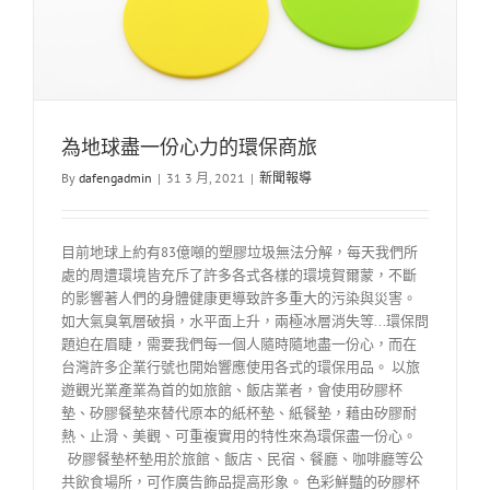
為地球盡一份心力的環保商旅
By
dafengadmin
|
31 3 月, 2021
|
新聞報導
目前地球上約有83億噸的塑膠垃圾無法分解，每天我們所
處的周遭環境皆充斥了許多各式各樣的環境賀爾蒙，不斷
的影響著人們的身體健康更導致許多重大的污染與災害。
如大氣臭氧層破損，水平面上升，兩極冰層消失等...環保問
題迫在眉睫，需要我們每一個人隨時隨地盡一份心，而在
台灣許多企業行號也開始響應使用各式的環保用品。 以旅
遊觀光業產業為首的如旅館、飯店業者，會使用矽膠杯
墊、矽膠餐墊來替代原本的紙杯墊、紙餐墊，藉由矽膠耐
熱、止滑、美觀、可重複實用的特性來為環保盡一份心。
矽膠餐墊杯墊用於旅館、飯店、民宿、餐廳、咖啡廳等公
共飲食場所，可作廣告飾品提高形象。 色彩鮮豔的矽膠杯