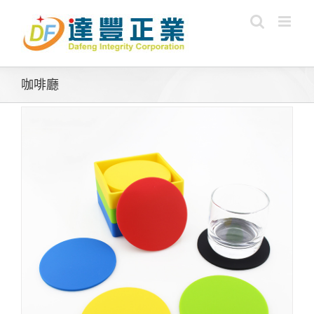
Skip
to
content
咖啡廳