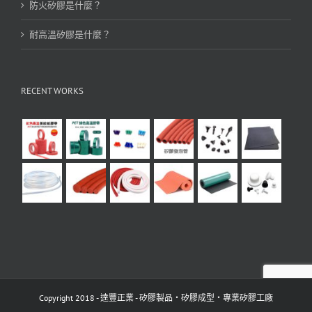
防火矽膠是什麼？
耐高溫矽膠是什麼？
RECENT WORKS
Copyright 2018 - 達豐正業 - 矽膠製品・矽膠成型・專業矽膠工廠