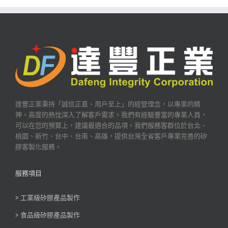
達豐正業秉持「誠信正直、用戶至上」的經營理念，以專業的精
神，高度的熱忱深入了解客戶需求。我們有經驗豐富的專業人員，
可以在您的預算上，建議最適合的品項。我們服務客群位於台北、
桃園、新竹、台中、台南、高雄，提供台灣全省客戶專業完善的矽
膠客製化服務。
服務項目
> 工業級矽膠產品製作
> 食品級矽膠產品製作