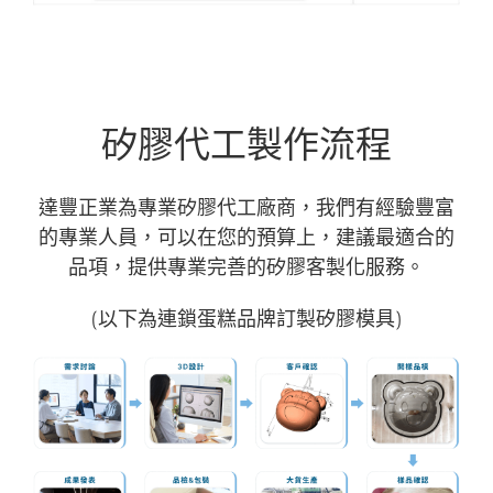
矽膠代工製作流程
達豐正業為專業矽膠代工廠商，我們有經驗豐富
的專業人員，可以在您的預算上，建議最適合的
品項，提供專業完善的矽膠客製化服務。
(以下為連鎖蛋糕品牌訂製矽膠模具)