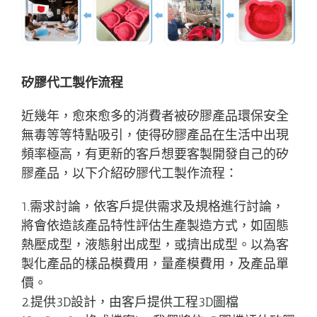
矽膠代工製作流程
近幾年，愈來愈多的消費者被矽膠產品環保安全
無毒等等特點吸引，使得矽膠產品在生活中出現
頻率極高，有更新的客戶想要客製開發自己的矽
膠產品，以下介紹矽膠代工製作流程：
1.需求討論，依客戶提供需求及規格進行討論，
將會依造該產品特性評估生產製造方式，如固態
熱壓成型，液態射出成型，或擠出成型。以為客
製化產品的樣品模費用，量產模費用，及產品單
價。
2.提供3D設計，由客戶提供工程3D圖檔