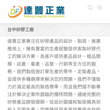
Skip
to
content
台中矽膠工廠
達豐正業專注在矽膠產品的設計、製造、推廣
應用上，擁有豐富的生產經驗提供客製矽膠代
工的解決方案，為客戶提供產品設計、樣品開
模、試產、量產、品管、行銷等全方位的服
務。我們製造按訂單生產的零件、定製產品，
並提供多種選擇來解決您的問題。我們不僅致
力於滿足最高的製造標準，而且我們還不斷專
注於解決企業所面臨的獨特問題。通過完整的
矽膠產品開發週期，從設計圖檔和製造模具到
投入全面生產，您將降低與多家供應商合作的