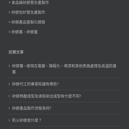
> 食品級矽膠管生產製作
> 矽膠包紗管生產製作
> 矽膠產品客製化開發
> 矽膠塞、矽膠蓋
近期文章
矽膠塞—使用在電鍍、陽極化、噴漆和其他表面處理及高溫防護
塞
矽膠代工的專業知識有哪些?
矽膠熱壓成型及液態射出成型有什麼不同?
矽膠產品製作流程為何?
防火矽膠是什麼？