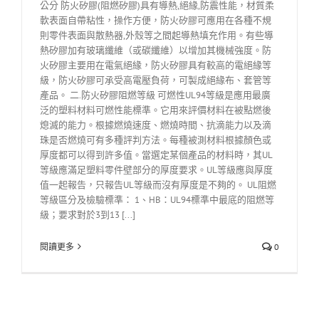
公分 防火矽膠(阻燃矽膠)具有導熱,絕緣,防震性能，材質柔
軟表面自帶粘性，操作方便，防火矽膠可應用在各種不規
則零件表面與散熱器,外殼等之間起導熱填充作用。有些導
熱矽膠加有玻璃纖維（或碳纖維）以增加其機械強度。防
火矽膠主要用在電氣絕緣，防火矽膠具有較高的電絕緣等
級，防火矽膠可承受高電壓負荷，可製成絕緣布、套管等
產品。 二.防火矽膠阻燃等級 可燃性UL94等級是應用最廣
泛的塑料材料可燃性能標準。它用來評價材料在被點燃後
熄滅的能力。根據燃燒速度、燃燒時間、抗滴能力以及滴
珠是否燃燒可有多種評判方法。每種被測材料根據顏色或
厚度都可以得到許多值。當選定某個產品的材料時，其UL
等級應滿足塑料零件壁部分的厚度要求。UL等級應與厚度
值一起報告，只報告UL等級而沒有厚度是不夠的。 UL阻燃
等級區分及檢驗標準： 1、HB：UL94標準中最底的阻燃等
級；要求對於3到13 [...]
閱讀更多
0