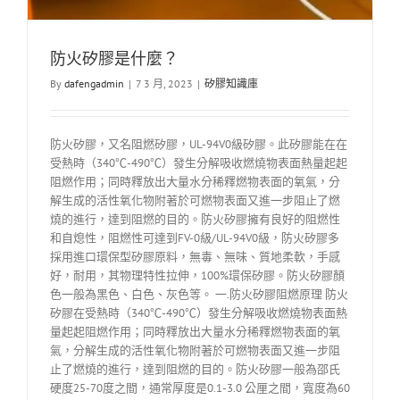
防火矽膠是什麼？
By
dafengadmin
|
7 3 月, 2023
|
矽膠知識庫
防火矽膠，又名阻燃矽膠，UL-94V0級矽膠。此矽膠能在在
受熱時（340℃-490℃）發生分解吸收燃燒物表面熱量起起
阻燃作用；同時釋放出大量水分稀釋燃物表面的氧氣，分
解生成的活性氧化物附著於可燃物表面又進一步阻止了燃
燒的進行，達到阻燃的目的。防火矽膠擁有良好的阻燃性
和自熄性，阻燃性可達到FV-0級/UL-94V0級，防火矽膠多
採用進口環保型矽膠原料，無毒、無味、質地柔軟，手感
好，耐用，其物理特性拉伸，100%環保矽膠。防火矽膠顏
色一般為黑色、白色、灰色等。 一.防火矽膠阻燃原理 防火
矽膠在受熱時（340℃-490℃）發生分解吸收燃燒物表面熱
量起起阻燃作用；同時釋放出大量水分稀釋燃物表面的氧
氣，分解生成的活性氧化物附著於可燃物表面又進一步阻
止了燃燒的進行，達到阻燃的目的。防火矽膠一般為邵氏
硬度25-70度之間，通常厚度是0.1-3.0 公厘之間，寬度為60