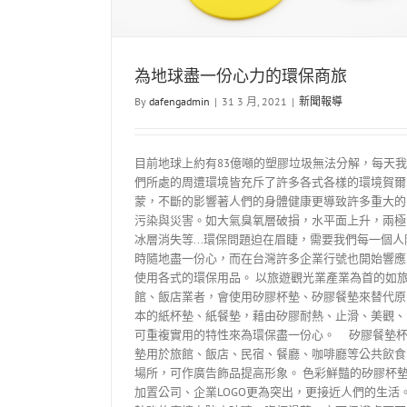
為地球盡一份心力的環保商旅
By
dafengadmin
|
31 3 月, 2021
|
新聞報導
目前地球上約有83億噸的塑膠垃圾無法分解，每天我
們所處的周遭環境皆充斥了許多各式各樣的環境賀爾
蒙，不斷的影響著人們的身體健康更導致許多重大的
污染與災害。如大氣臭氧層破損，水平面上升，兩極
冰層消失等...環保問題迫在眉睫，需要我們每一個人
時隨地盡一份心，而在台灣許多企業行號也開始響應
使用各式的環保用品。 以旅遊觀光業產業為首的如
館、飯店業者，會使用矽膠杯墊、矽膠餐墊來替代原
本的紙杯墊、紙餐墊，藉由矽膠耐熱、止滑、美觀、
可重複實用的特性來為環保盡一份心。 矽膠餐墊
墊用於旅館、飯店、民宿、餐廳、咖啡廳等公共飲食
場所，可作廣告飾品提高形象。 色彩鮮豔的矽膠杯
加置公司、企業LOGO更為突出，更接近人們的生活