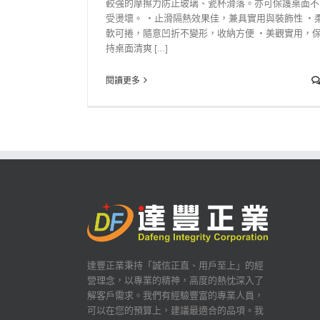
較強的摩擦力防止玻璃、瓷杯滑落。亦可保護桌面不
受燙壞。 ‧止滑隔熱效果佳，兼具實用與裝飾性 ‧
軟可捲，隨意凹折不變形，收納方便 ‧美觀實用，
持桌面清爽 [...]
閱讀更多
達豐正業秉持「誠信正直、用戶至上」的經
營理念，以專業的精神，高度的熱忱深入了
解客戶需求。我們有經驗豐富的專業人員，
可以在您的預算上，建議最適合的品項。我