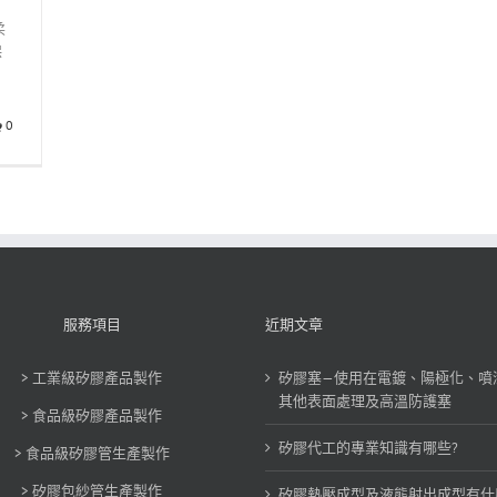
柔
保
0
服務項目
近期文章
> 工業級矽膠產品製作
矽膠塞—使用在電鍍、陽極化、噴
其他表面處理及高溫防護塞
> 食品級矽膠產品製作
矽膠代工的專業知識有哪些?
> 食品級矽膠管生產製作
> 矽膠包紗管生產製作
矽膠熱壓成型及液態射出成型有什