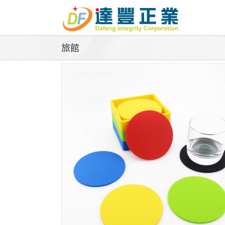
Skip
to
content
旅館